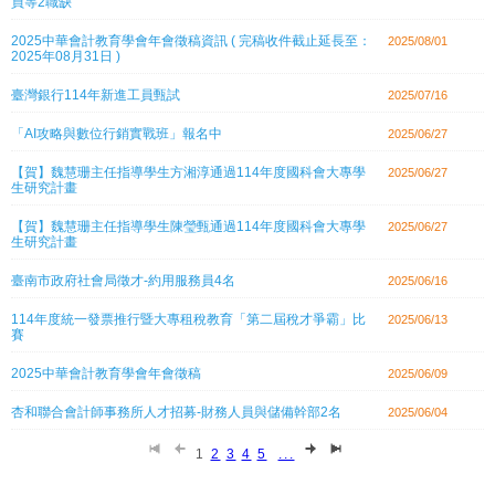
員等2職缺
2025中華會計教育學會年會徵稿資訊 ( 完稿收件截止延長至：
2025/08/01
2025年08月31日 )
臺灣銀行114年新進工員甄試
2025/07/16
「AI攻略與數位行銷實戰班」報名中
2025/06/27
【賀】魏慧珊主任指導學生方湘淳通過114年度國科會大專學
2025/06/27
生研究計畫
【賀】魏慧珊主任指導學生陳瑩甄通過114年度國科會大專學
2025/06/27
生研究計畫
臺南市政府社會局徵才-約用服務員4名
2025/06/16
114年度統一發票推行暨大專租稅教育「第二屆稅才爭霸」比
2025/06/13
賽
2025中華會計教育學會年會徵稿
2025/06/09
杏和聯合會計師事務所人才招募-財務人員與儲備幹部2名
2025/06/04
1
2
3
4
5
...