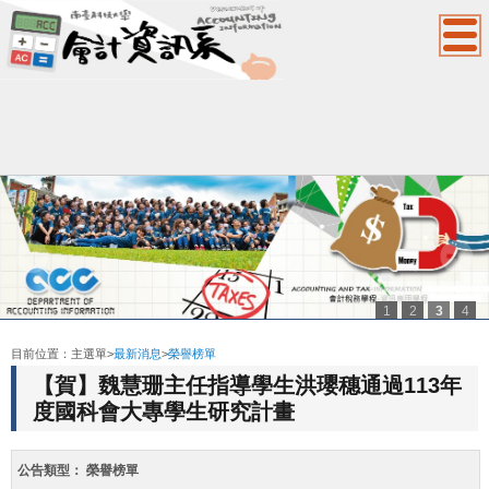
1
2
3
4
:::
目前位置：
主選單
>
最新消息
>
榮譽榜單
【賀】魏慧珊主任指導學生洪瓔穗通過113年
度國科會大專學生研究計畫
公告類型：
榮譽榜單