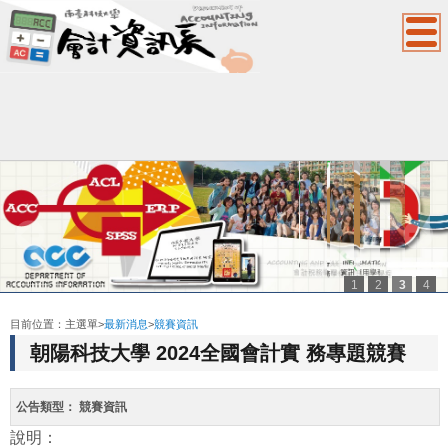
1
2
3
4
:::
目前位置：
主選單
>
最新消息
>
競賽資訊
朝陽科技大學 2024全國會計實 務專題競賽
公告類型：
競賽資訊
說明：