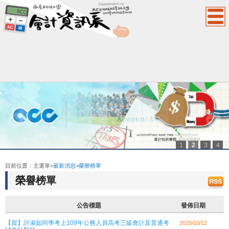
1
2
3
4
:::
目前位置：
主選單
>
最新消息
>
榮譽榜單
榮譽榜單
公告標題
發佈日期
【賀】許淑如同學考上109年公務人員高考三級會計及普通考
2020/10/12