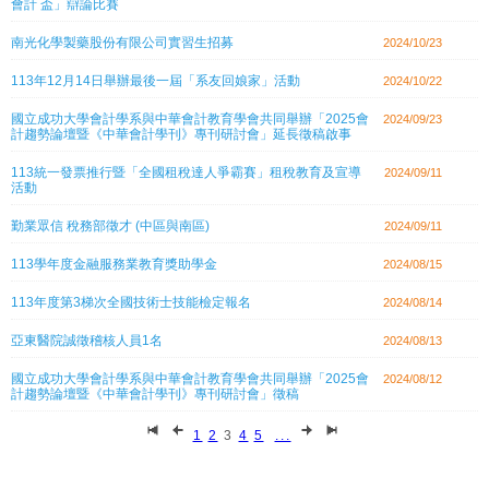
會計 盃」辯論比賽
南光化學製藥股份有限公司實習生招募
2024/10/23
113年12月14日舉辦最後一屆「系友回娘家」活動
2024/10/22
國立成功大學會計學系與中華會計教育學會共同舉辦「2025會
2024/09/23
計趨勢論壇暨《中華會計學刊》專刊研討會」延長徵稿啟事
113統一發票推行暨「全國租稅達人爭霸賽」租稅教育及宣導
2024/09/11
活動
勤業眾信 稅務部徵才 (中區與南區)
2024/09/11
113學年度金融服務業教育獎助學金
2024/08/15
113年度第3梯次全國技術士技能檢定報名
2024/08/14
亞東醫院誠徵稽核人員1名
2024/08/13
國立成功大學會計學系與中華會計教育學會共同舉辦「2025會
2024/08/12
計趨勢論壇暨《中華會計學刊》專刊研討會」徵稿
1
2
3
4
5
...